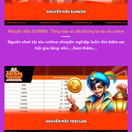
Khuyến Mãi SUNWIN: Tổng hợp ưu đãi khủng tại tài xỉu online
Người chơi tài xỉu online chuyên nghiệp luôn tìm kiếm cơ
hội gia tăng vốn....Xem thêm....