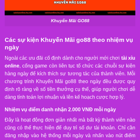
Khuyến Mãi GO88
Các sự kiện Khuyến Mãi go88 theo nhiệm vụ
ngày
Ngoài các ưu đãi cố định dành cho người mới chơi
tài xỉu
online
, cổng game còn liên tục tổ chức các chuỗi sự kiện
hàng ngày để kích thích sự tương tác của thành viên. Mỗi
chương trình Khuyến Mãi go88 theo ngày đều được quy
định rõ ràng về số tiền thưởng cụ thể, giúp người chơi dễ
dàng tính toán lợi nhuận và lên kế hoạch cược hợp lý.
Nhiệm vụ điểm danh nhận 2.000 VNĐ mỗi ngày
Đây là hoạt động đơn giản nhất mà bất kỳ thành viên nào
cũng có thể thực hiện để duy trì số dư tài khoản. Chỉ cần
đăng nhập vào hệ thống mỗi ngày và nhấn vào nút điểm