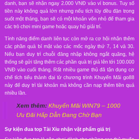
danh, bạn sẽ nhận ngay 2.000 VNĐ vào ví bonus. Tuy số
tiền này không quá lớn nhưng nếu tích lũy đều đặn trong
suốt một tháng, bạn sẽ có một khoản vốn nhỏ để tham gia
các trò chơi mini game hoặc quay hũ giải trí.
Tính năng điểm danh liên tục còn mở ra cơ hội nhận thêm
các phần quà bí mật vào các mốc ngày thứ 7, 14 và 30.
Nếu bạn duy trì chuỗi đăng nhập không ngắt quãng, hệ
thống sẽ gửi tặng thêm các phần quà trị giá lên tới 100.000
VNĐ vào cuối tháng. Rất nhiều game thủ đã tận dụng cơ
chế tích tiểu thành đại từ chương trình Khuyến Mãi go88
này để duy trì tài khoản mà không cần nạp thêm tiền quá
nhiều lần.
Xem thêm:
Khuyến Mãi WIN79 – 1000
Ưu Đãi Hấp Dẫn Đang Chờ Bạn
Sự kiện đua top Tài Xỉu nhận vật phẩm giá trị