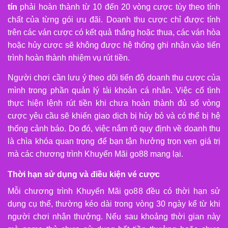
tín
phải hoàn thành từ 10 đến 20 vòng cược tùy theo tính
chất của từng gói ưu đãi. Doanh thu cược chỉ được tính
trên các ván cược có kết quả thắng hoặc thua, các ván hòa
hoặc hủy cược sẽ không được hệ thống ghi nhận vào tiến
trình hoàn thành nhiệm vụ rút tiền.
Người chơi cần lưu ý theo dõi tiến độ doanh thu cược của
mình trong phần quản lý tài khoản cá nhân. Việc cố tình
thực hiện lệnh rút tiền khi chưa hoàn thành đủ số vòng
cược yêu cầu sẽ khiến giao dịch bị hủy bỏ và có thể bị hệ
thống cảnh báo. Do đó, việc nắm rõ quy định về doanh thu
là chìa khóa quan trọng để bạn tận hưởng trọn vẹn giá trị
mà các chương trình Khuyến Mãi go88 mang lại.
Thời hạn sử dụng và điều kiện vé cược
Mỗi chương trình Khuyến Mãi go88 đều có thời hạn sử
dụng cụ thể, thường kéo dài trong vòng 30 ngày kể từ khi
người chơi nhận thưởng. Nếu sau khoảng thời gian này