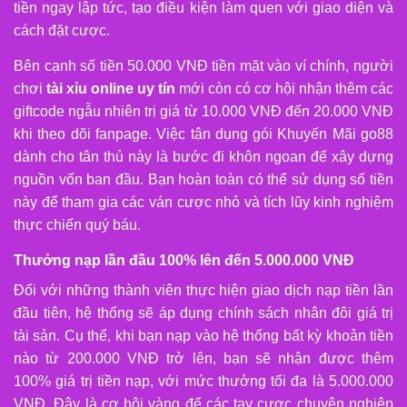
tiền ngay lập tức, tạo điều kiện làm quen với giao diện và
cách đặt cược.
Bên cạnh số tiền 50.000 VNĐ tiền mặt vào ví chính, người
chơi
tài xỉu online uy tín
mới còn có cơ hội nhận thêm các
giftcode ngẫu nhiên trị giá từ 10.000 VNĐ đến 20.000 VNĐ
khi theo dõi fanpage. Việc tận dụng gói Khuyến Mãi go88
dành cho tân thủ này là bước đi khôn ngoan để xây dựng
nguồn vốn ban đầu. Bạn hoàn toàn có thể sử dụng số tiền
này để tham gia các ván cược nhỏ và tích lũy kinh nghiệm
thực chiến quý báu.
Thưởng nạp lần đầu 100% lên đến 5.000.000 VNĐ
Đối với những thành viên thực hiện giao dịch nạp tiền lần
đầu tiên, hệ thống sẽ áp dụng chính sách nhân đôi giá trị
tài sản. Cụ thể, khi bạn nạp vào hệ thống bất kỳ khoản tiền
nào từ 200.000 VNĐ trở lên, bạn sẽ nhận được thêm
100% giá trị tiền nạp, với mức thưởng tối đa là 5.000.000
VNĐ. Đây là cơ hội vàng để các tay cược chuyên nghiệp