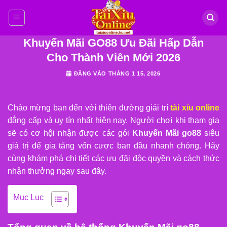
Bỏ
qua
nội
Khuyến Mãi GO88 Ưu Đãi Hấp Dẫn
dung
Cho Thành Viên Mới 2026
ĐĂNG VÀO
THÁNG 1 15, 2026
Chào mừng bạn đến với thiên đường giải trí
tài xỉu online
đẳng cấp và uy tín nhất hiện nay. Người chơi khi tham gia
sẽ có cơ hội nhận được các gói
Khuyến Mãi go88
siêu
giá trị để gia tăng vốn cược ban đầu nhanh chóng. Hãy
cùng khám phá chi tiết các ưu đãi độc quyền và cách thức
nhận thưởng ngay sau đây.
Mục Lục