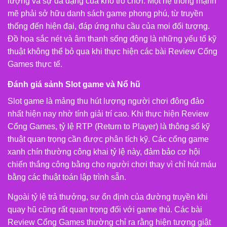
lượng và sự đa dạng của kho trò chơi. Một hệ thống mạnh
mẽ phải sở hữu danh sách game phong phú, từ truyền
thống đến hiện đại, đáp ứng nhu cầu của mọi đối tượng.
Đồ họa sắc nét và âm thanh sống động là những yếu tố kỹ
thuật không thể bỏ qua khi thực hiện các bài Review Cổng
Games thực tế.
Đánh giá sảnh Slot game và Nổ hũ
Slot game là mảng thu hút lượng người chơi đông đảo
nhất hiện nay nhờ tính giải trí cao. Khi thực hiện Review
Cổng Games, tỷ lệ RTP (Return to Player) là thông số kỹ
thuật quan trọng cần được phân tích kỹ. Các cổng game
xanh chín thường công khai tỷ lệ này, đảm bảo cơ hội
chiến thắng công bằng cho người chơi thay vì chỉ hút máu
bằng các thuật toán lập trình sẵn.
Ngoài tỷ lệ trả thưởng, sự ổn định của đường truyền khi
quay hũ cũng rất quan trọng đối với game thủ. Các bài
Review Cổng Games thường chỉ ra rằng hiện tượng giật