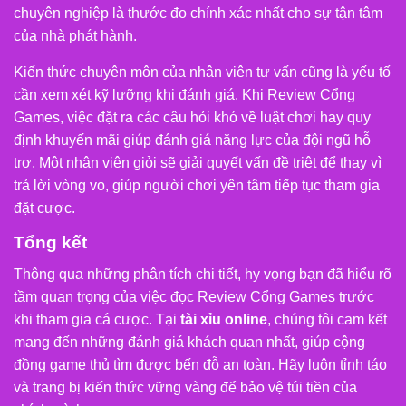
chuyên nghiệp là thước đo chính xác nhất cho sự tận tâm
của nhà phát hành.
Kiến thức chuyên môn của nhân viên tư vấn cũng là yếu tố
cần xem xét kỹ lưỡng khi đánh giá. Khi Review Cổng
Games, việc đặt ra các câu hỏi khó về luật chơi hay quy
định khuyến mãi giúp đánh giá năng lực của đội ngũ hỗ
trợ. Một nhân viên giỏi sẽ giải quyết vấn đề triệt để thay vì
trả lời vòng vo, giúp người chơi yên tâm tiếp tục tham gia
đặt cược.
Tổng kết
Thông qua những phân tích chi tiết, hy vọng bạn đã hiểu rõ
tầm quan trọng của việc đọc Review Cổng Games trước
khi tham gia cá cược. Tại
tài xỉu online
, chúng tôi cam kết
mang đến những đánh giá khách quan nhất, giúp cộng
đồng game thủ tìm được bến đỗ an toàn. Hãy luôn tỉnh táo
và trang bị kiến thức vững vàng để bảo vệ túi tiền của