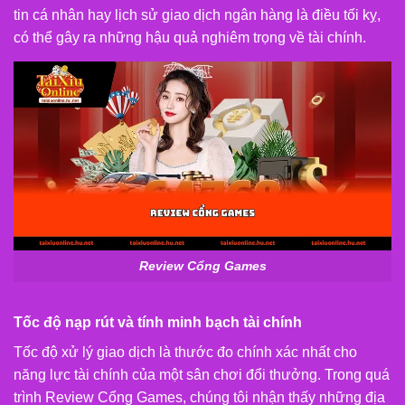
tin cá nhân hay lịch sử giao dịch ngân hàng là điều tối kỵ,
có thể gây ra những hậu quả nghiêm trọng về tài chính.
Review Cổng Games
Tốc độ nạp rút và tính minh bạch tài chính
Tốc độ xử lý giao dịch là thước đo chính xác nhất cho
năng lực tài chính của một sân chơi đổi thưởng. Trong quá
trình Review Cổng Games, chúng tôi nhận thấy những địa