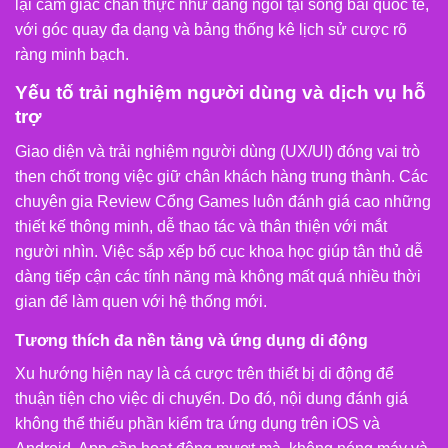
lại cảm giác chân thực như đang ngồi tại sòng bài quốc tế,
với góc quay đa dạng và bảng thống kê lịch sử cược rõ
ràng minh bạch.
Yếu tố trải nghiệm người dùng và dịch vụ hỗ
trợ
Giao diện và trải nghiệm người dùng (UX/UI) đóng vai trò
then chốt trong việc giữ chân khách hàng trung thành. Các
chuyên gia Review Cổng Games luôn đánh giá cao những
thiết kế thông minh, dễ thao tác và thân thiện với mắt
người nhìn. Việc sắp xếp bố cục khoa học giúp tân thủ dễ
dàng tiếp cận các tính năng mà không mất quá nhiều thời
gian để làm quen với hệ thống mới.
Tương thích đa nền tảng và ứng dụng di động
Xu hướng hiện nay là cá cược trên thiết bị di động để
thuận tiện cho việc di chuyển. Do đó, nội dung đánh giá
không thể thiếu phần kiểm tra ứng dụng trên iOS và