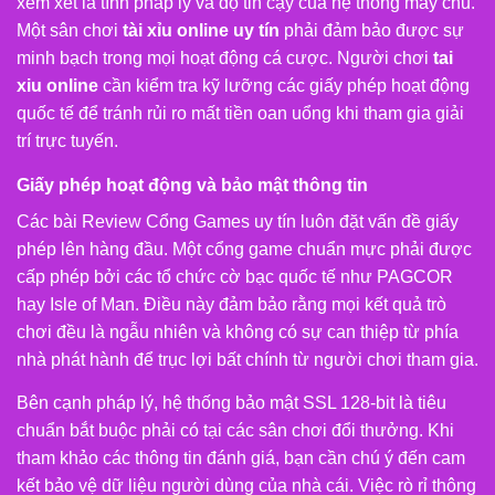
xem xét là tính pháp lý và độ tin cậy của hệ thống máy chủ.
Một sân chơi
tài xỉu online uy tín
phải đảm bảo được sự
minh bạch trong mọi hoạt động cá cược. Người chơi
tai
xiu online
cần kiểm tra kỹ lưỡng các giấy phép hoạt động
quốc tế để tránh rủi ro mất tiền oan uổng khi tham gia giải
trí trực tuyến.
Giấy phép hoạt động và bảo mật thông tin
Các bài Review Cổng Games uy tín luôn đặt vấn đề giấy
phép lên hàng đầu. Một cổng game chuẩn mực phải được
cấp phép bởi các tổ chức cờ bạc quốc tế như PAGCOR
hay Isle of Man. Điều này đảm bảo rằng mọi kết quả trò
chơi đều là ngẫu nhiên và không có sự can thiệp từ phía
nhà phát hành để trục lợi bất chính từ người chơi tham gia.
Bên cạnh pháp lý, hệ thống bảo mật SSL 128-bit là tiêu
chuẩn bắt buộc phải có tại các sân chơi đổi thưởng. Khi
tham khảo các thông tin đánh giá, bạn cần chú ý đến cam
kết bảo vệ dữ liệu người dùng của nhà cái. Việc rò rỉ thông