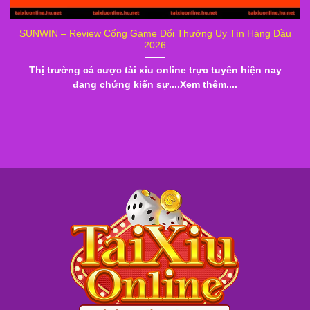
SUNWIN – Review Cổng Game Đổi Thưởng Uy Tín Hàng Đầu
2026
Thị trường cá cược tài xỉu online trực tuyến hiện nay
đang chứng kiến sự....Xem thêm....